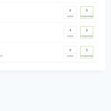
0
0
votos
respostas
4
0
votos
respostas
0
2
ox
votos
respostas