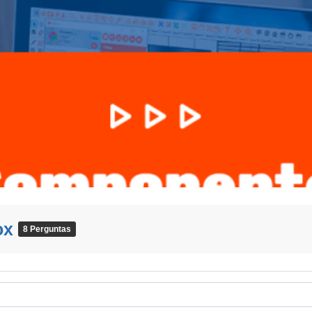
ox
8 Perguntas