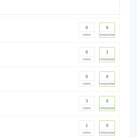
0
0
votos
respostas
0
1
votos
respostas
0
0
votos
respostas
3
0
votos
respostas
1
0
votos
respostas