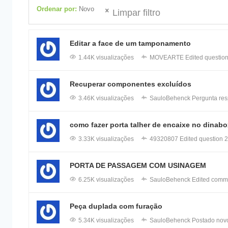
Ordenar por:
Novo
Limpar filtro
Editar a face de um tamponamento
1.44K visualizações
MOVEARTE
Edited questio
Recuperar componentes excluídos
3.46K visualizações
SauloBehenck
Pergunta re
como fazer porta talher de encaixe no dinabo
3.33K visualizações
49320807
Edited question
2
PORTA DE PASSAGEM COM USINAGEM
6.25K visualizações
SauloBehenck
Edited comm
Peça duplada com furação
5.34K visualizações
SauloBehenck
Postado nov